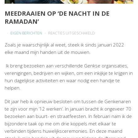
MEEDRAAIEN OP ‘DE NACHT IN DE
RAMADAN’
VOOR
EIGEN BERICHTEN
REACTIES UITGESCHAKELD
MEEDRAAIEN
Zoals je waarschijnlijk al weet, steek ik sinds januari 2022
OP
elke maand mijn handen uit de mouwen.
‘DE
NACHT
Ik breng bezoeken aan verschillende Genkse organisaties,
IN
verenigingen, bedrijven en wijken, om een inkijkje te krijgen in
DE
hun dagelijkse activiteiten en waar nodig een handje te
RAMADAN’
helpen.
Dit jaar heb ik opnieuw besloten om tussen de Genkenaren
te zijn voor mijn ’12 werken’. In januari bracht ik ongeveer 70
bezoeken aan buurt- en straatfeesten. In februari nam ik de
bijzondere taak op me om drie koppels met elkaar te
verbinden tijdens huwelijksceremonies. En deze maand