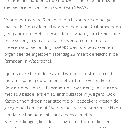
steek ik mijn handen uit de mouwen tijdens de iftaravond
(het verbreken van het vasten) van SAAMO.
Voor moslims is de Ramadan een bijzondere en heilige
maand. In Genk alleen al worden meer dan 30 iftaravonden
georganiseerd! Het is bewonderenswaardig om te zien hoe
onze verenigingen actief samenwerken om ruimte te
creëren voor verbinding. SAAMO was ook betrokken en
organiseerde afgelopen zaterdag 23 maart de ‘Nacht in de
Ramadan’ in Waterschei.
Tijdens deze bijzondere avond worden moslims en niet-
moslims samengebracht om het vasten te verbreken (iftar).
De vierde editie van dit evenement was een groot succes,
met 150 bezoekers en 15 enthousiaste vrijwilligers. Ook
Kattevennen droeg haar steentje bij: bezoekers kregen de
gelegenheid om vanuit Waterschei naar de sterren te kijken.
Omdat de Ramadan dit jaar samenviel met de
Sterrenkijkdagen, kon deze activiteit niet ontbreken en