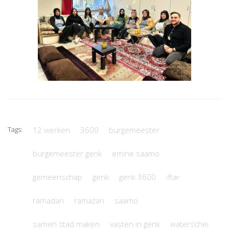
Tags:
12 werken
3600
burgemeester
burgemeester genk
emine saamo
gemeenschap
genk
genk 3600
iftar
ramadan
ramazan
saamo
samen stad maken
vasten in genk
waterschei