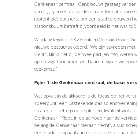
Genkenaar centraal.
Genk bouwt gestaag verder
verenigingen en de verdere transformatie van Ge
(potentiële) partners: om een stad te bouwen h
stationsbuurt betreft bijvoorbeeld is het wat cd&
Vandaag legden cd&v Genk en Vooruit-Groen Genk
nieuwe bestuursakkoord. “We zijn tevreden met d
Genk”, klinkt het bij de twee partijen. “Wij we
op stevige fundamenten. Daarom kijken we zowel
toekomst.”
Pijler 1: de Genkenaar centraal, de basis ver
Wat opvalt in dit akkoord is de focus op het ver
speerpunt: een uitstekende basisdienstverlenin
straten en nette groene pleinen, kwaliteitsvolle 
Genkenaar. “Klopt, in de aanloop naar de verkie
belang de Genkenaar hieraan hecht”, aldus sche
een duidelijk signaal aan onze kiezers en aan àlle