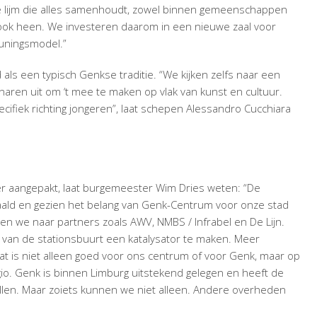
de lijm die alles samenhoudt, zowel binnen gemeenschappen
an ook heen. We investeren daarom in een nieuwe zaal voor
uningsmodel.”
s een typisch Genkse traditie. “We kijken zelfs naar een
aren uit om ‘t mee te maken op vlak van kunst en cultuur.
cifiek richting jongeren”, laat schepen Alessandro Cucchiara
r aangepakt, laat burgemeester Wim Dries weten: “De
haald en gezien het belang van Genk-Centrum voor onze stad
ken we naar partners zoals AWV, NMBS / Infrabel en De Lijn.
 van de stationsbuurt een katalysator te maken. Meer
… Dat is niet alleen goed voor ons centrum of voor Genk, maar op
gio. Genk is binnen Limburg uitstekend gelegen en heeft de
vullen. Maar zoiets kunnen we niet alleen. Andere overheden