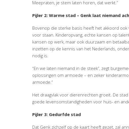
Meepraten, je stem laten horen, dat werkt.”
Pijler 2: Warme stad – Genk laat niemand ac
Bovenop die sterke basis heeft het akkoord ook
voor staan. Kinderopvang, echte kansen op talen
kansen op werk, maar ook duurzaam en betaalbaa
inzetten op de kennis van het Nederlands, onde
nodig is.
“En we laten niemand in de steek”, zegt burgeme
oplossingen om armoede – en zeker kinderarmoed
armoede.”
Het draagvlak voor dierenrechten groeit. De stad
goede levensomstandigheden voor huis- en ande
Pijler 3: Gedurfde stad
Dat Genk zichzelf op de kaart heeft gezet, zal a