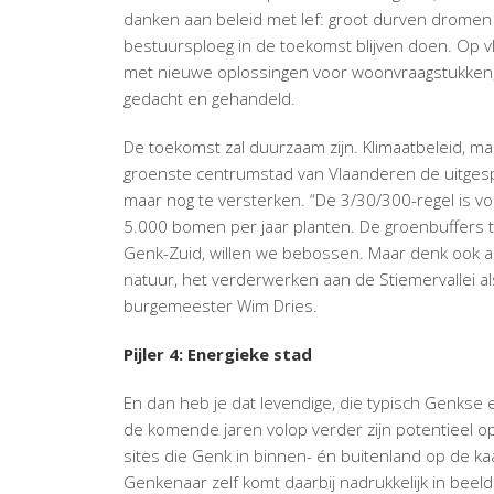
danken aan beleid met lef: groot durven dromen
bestuursploeg in de toekomst blijven doen. Op v
met nieuwe oplossingen voor woonvraagstukken, o
gedacht en gehandeld.
De toekomst zal duurzaam zijn. Klimaatbeleid, ma
groenste centrumstad van Vlaanderen de uitges
maar nog te versterken. “De 3/30/300-regel is v
5.000 bomen per jaar planten. De groenbuffers 
Genk-Zuid, willen we bebossen. Maar denk ook a
natuur, het verderwerken aan de Stiemervallei a
burgemeester Wim Dries.
Pijler 4: Energieke stad
En dan heb je dat levendige, die typisch Genkse e
de komende jaren volop verder zijn potentieel op v
sites die Genk in binnen- én buitenland op de ka
Genkenaar zelf komt daarbij nadrukkelijk in bee