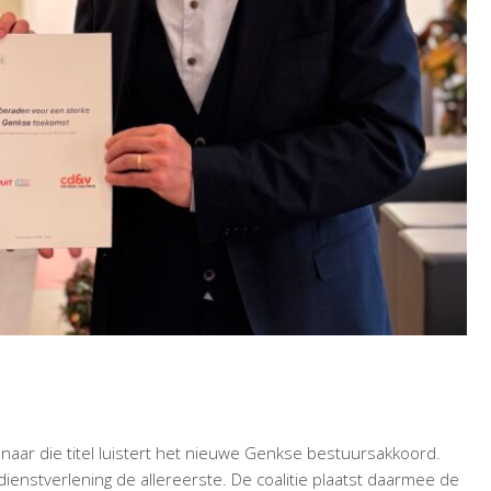
RSAKKOORD
aar die titel luistert het nieuwe Genkse bestuursakkoord.
sdienstverlening de allereerste. De coalitie plaatst daarmee de