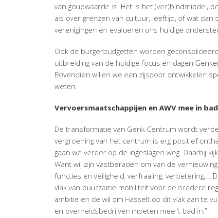
van goudwaarde is. Het is het (ver)bindmiddel, 
als over grenzen van cultuur, leeftijd, of wat d
verenigingen en evalueren ons huidige onderste
Ook de burgerbudgetten worden geconsolideerd al
uitbreiding van de huidige focus en dagen Genken
Bovendien willen we een zijspoor ontwikkelen spe
weten.
Vervoersmaatschappijen en AWV mee in bad
De transformatie van Genk-Centrum wordt verde
vergroening van het centrum is erg positief ont
gaan we verder op de ingeslagen weg. Daarbij kij
Want wij zijn vastberaden om van de vernieuwing
functies en veiligheid, verfraaiing, verbetering,
vlak van duurzame mobiliteit voor de bredere re
ambitie en de wil om Hasselt op dit vlak aan te 
en overheidsbedrijven moeten mee ‘t bad in.”