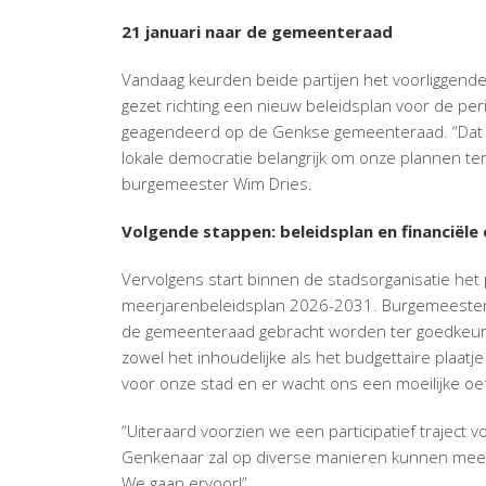
21 januari naar de gemeenteraad
Vandaag keurden beide partijen het voorliggend
gezet richting een nieuw beleidsplan voor de pe
geagendeerd op de Genkse gemeenteraad. “Dat is
lokale democratie belangrijk om onze plannen ter
burgemeester Wim Dries.
Volgende stappen: beleidsplan en financiële
Vervolgens start binnen de stadsorganisatie het p
meerjarenbeleidsplan 2026-2031. Burgemeester W
de gemeenteraad gebracht worden ter goedkeuri
zowel het inhoudelijke als het budgettaire plaatje
voor onze stad en er wacht ons een moeilijke oef
“Uiteraard voorzien we een participatief traject 
Genkenaar zal op diverse manieren kunnen meed
We gaan ervoor!”