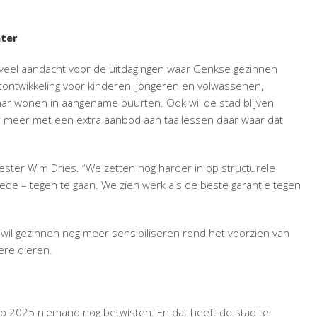
hter
 veel aandacht voor de uitdagingen waar Genkse gezinnen
tontwikkeling voor kinderen, jongeren en volwassenen,
r wonen in aangename buurten. Ook wil de stad blijven
r meer met een extra aanbod aan taallessen daar waar dat
ester Wim Dries. “We zetten nog harder in op structurele
e – tegen te gaan. We zien werk als de beste garantie tegen
 wil gezinnen nog meer sensibiliseren rond het voorzien van
re dieren.
nno 2025 niemand nog betwisten. En dat heeft de stad te