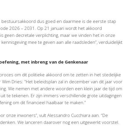
e bestuursakkoord dus goed en daarmee is de eerste stap
riode 2026 – 2031. Op 21 januari wordt het akkoord
 geen decretale verplichting, maar we vinden het in onze
 kennisgeving mee te geven aan alle raadsleden”, verduidelijkt
 oefening, met inbreng van de Genkenaar
roces om dit politieke akkoord om te zetten in het stedelijke
im Dries: “Het beleidsplan zal in december van dit jaar voor
ng. We nemen met andere woorden een klein jaar de tijd om
 uit te tekenen. Er zijn immers verschillende grote uitdagingen
ening om dit financieel haalbaar te maken.”
voor onze inwoners”, vult Alessandro Cucchiara aan. “De
enken. We lanceren daarover nog een uitgewerkt voorstel.