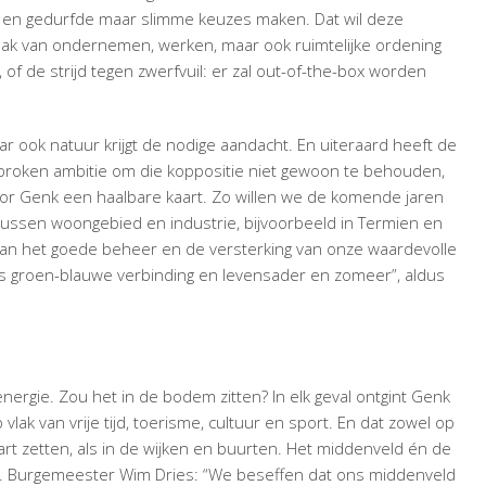
 en gedurfde maar slimme keuzes maken. Dat wil deze
lak van ondernemen, werken, maar ook ruimtelijke ordening
f de strijd tegen zwerfvuil: er zal out-of-the-box worden
ar ook natuur krijgt de nodige aandacht. En uiteraard heeft de
proken ambitie om die koppositie niet gewoon te behouden,
oor Genk een haalbare kaart. Zo willen we de komende jaren
tussen woongebied en industrie, bijvoorbeeld in Termien en
an het goede beheer en de versterking van onze waardevolle
ls groen-blauwe verbinding en levensader en zomeer”, aldus
nergie. Zou het in de bodem zitten? In elk geval ontgint Genk
lak van vrije tijd, toerisme, cultuur en sport. En dat zowel op
art zetten, als in de wijken en buurten. Het middenveld én de
ld. Burgemeester Wim Dries: “We beseffen dat ons middenveld