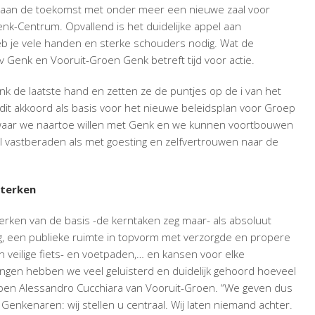
 aan de toekomst met onder meer een nieuwe zaal voor
nk-Centrum. Opvallend is het duidelijke appel aan
eb je vele handen en sterke schouders nodig. Wat de
v Genk en Vooruit-Groen Genk betreft tijd voor actie.
 de laatste hand en zetten ze de puntjes op de i van het
it akkoord als basis voor het nieuwe beleidsplan voor Groep
ten waar we naartoe willen met Genk en we kunnen voortbouwen
 vastberaden als met goesting en zelfvertrouwen naar de
sterken
sterken van de basis -de kerntaken zeg maar- als absoluut
g, een publieke ruimte in topvorm met verzorgde en propere
en veilige fiets- en voetpaden,… en kansen voor elke
zingen hebben we veel geluisterd en duidelijk gehoord hoeveel
pen Alessandro Cucchiara van Vooruit-Groen. “We geven dus
 Genkenaren: wij stellen u centraal. Wij laten niemand achter.