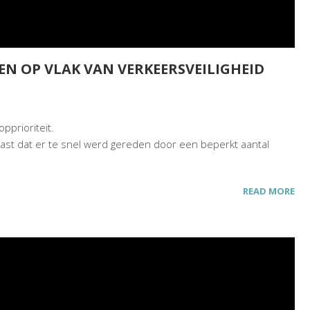
N OP VLAK VAN VERKEERSVEILIGHEID
pprioriteit.
vast dat er te snel werd gereden door een beperkt aantal
READ MORE