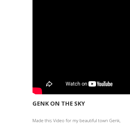
GENK ON THE SKY
Made this Video for my beautiful town Genk,