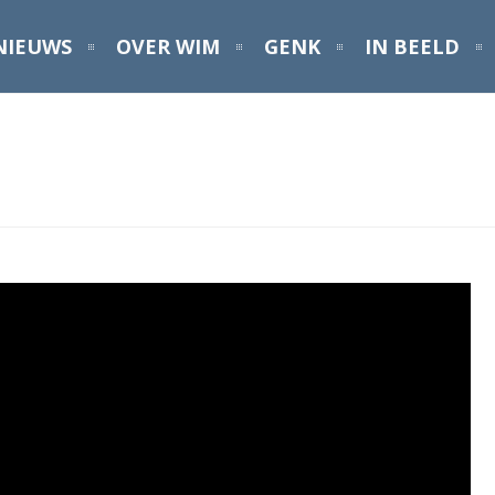
NIEUWS
OVER WIM
GENK
IN BEELD