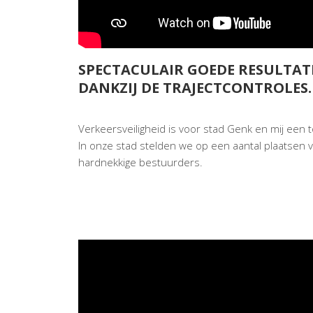
SPECTACULAIR GOEDE RESULTATE
DANKZIJ DE TRAJECTCONTROLES.
Verkeersveiligheid is voor stad Genk en mij een to
In onze stad stelden we op een aantal plaatsen 
hardnekkige bestuurders.