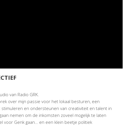
ECTIEF
studio van Radio GRK.
k over mijn passie voor het lokaal besturen, een
 stimuleren en ondersteunen van creativiteit en talent in
 gaan nemen om de inkomsten zoveel mogelijk te laten
l voor Genk gaan… en een klein beetje politiek