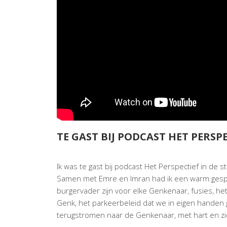
TE GAST BIJ PODCAST HET PERSP
Ik was te gast bij podcast Het Perspectief in de 
Samen met Emre en Imran had ik een warm gespre
burgervader zijn voor elke Genkenaar, fusies, het
Genk, het parkeerbeleid dat we in eigen handen
terugstromen naar de Genkenaar, met hart en zie