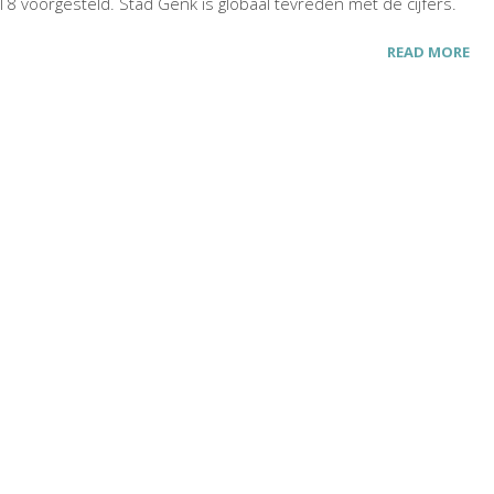
voorgesteld. Stad Genk is globaal tevreden met de cijfers.
READ MORE