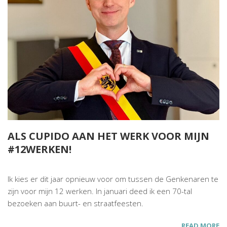
ALS CUPIDO AAN HET WERK VOOR MIJN
#12WERKEN!
Ik kies er dit jaar opnieuw voor om tussen de Genkenaren te
zijn voor mijn 12 werken. In januari deed ik een 70-tal
bezoeken aan buurt- en straatfeesten.
READ MORE