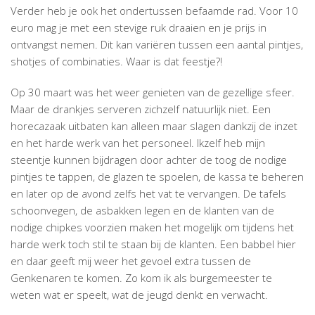
Verder heb je ook het ondertussen befaamde rad. Voor 10
euro mag je met een stevige ruk draaien en je prijs in
ontvangst nemen. Dit kan variëren tussen een aantal pintjes,
shotjes of combinaties. Waar is dat feestje?!
Op 30 maart was het weer genieten van de gezellige sfeer.
Maar de drankjes serveren zichzelf natuurlijk niet. Een
horecazaak uitbaten kan alleen maar slagen dankzij de inzet
en het harde werk van het personeel. Ikzelf heb mijn
steentje kunnen bijdragen door achter de toog de nodige
pintjes te tappen, de glazen te spoelen, de kassa te beheren
en later op de avond zelfs het vat te vervangen. De tafels
schoonvegen, de asbakken legen en de klanten van de
nodige chipkes voorzien maken het mogelijk om tijdens het
harde werk toch stil te staan bij de klanten. Een babbel hier
en daar geeft mij weer het gevoel extra tussen de
Genkenaren te komen. Zo kom ik als burgemeester te
weten wat er speelt, wat de jeugd denkt en verwacht.