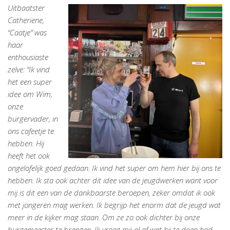
Uitbaatster
Catheriene,
“Caatje” was
haar
enthousiaste
zelve: “Ik vind
het een super
idee om Wim,
onze
burgervader, in
ons cafeetje te
hebben. Hij
heeft het ook
ongelofelijk goed gedaan. Ik vind het super om hem hier bij ons te
hebben. Ik sta ook ach
ter dit idee van de jeugdwerken want voor
mij is dit een van de dankbaarste beroepen, zeker omdat ik ook
met jongeren mag werken. Ik begrijp het enorm dat de jeugd wat
meer in de kijker mag staan. Om ze zo ook dichter bij onze
burgemeester te brengen.
Ik vroeg mij al af wat hij te doen had