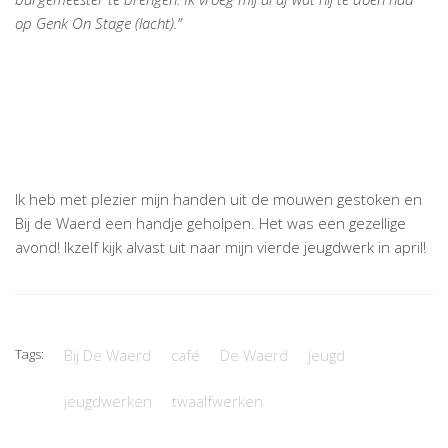
op Genk On S
tage (lacht).”
Ik heb met plezier mijn handen uit de mouwen gestoken en
Bij de Waerd een handje geholpen. Het was een gezellige
avond! Ikzelf kijk alvast uit naar mijn vierde jeugdwerk in april!
Tags:
Bij De Waerd
café
De Waerd
jeugd
jeugdwerken
twaalfwerken