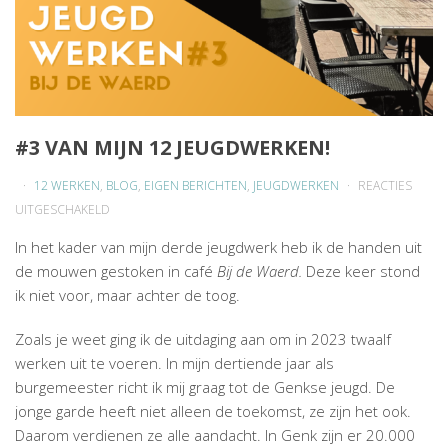
#3 VAN MIJN 12 JEUGDWERKEN!
12 WERKEN
,
BLOG
,
EIGEN BERICHTEN
,
JEUGDWERKEN
REACTIES
VOOR
UITGESCHAKELD
#3
In het kader van mijn derde jeugdwerk heb ik de handen uit
VAN
de mouwen gestoken in café
Bij de Waerd.
Deze keer stond
MIJN
ik niet voor, maar achter de toog.
12
JEUGDWERKEN!
Zoals je weet ging ik de uitdaging aan om in 2023 twaalf
werken uit te voeren. In mijn dertiende jaar als
burgemeester richt ik mij graag tot de Genkse jeugd. De
jonge garde heeft niet alleen de toekomst, ze zijn het ook.
Daarom verdienen ze alle aandacht. In Genk zijn er 20.000