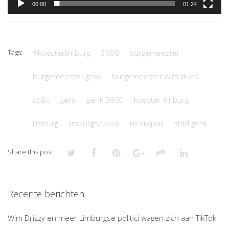
00:00
01:24
Tags:
#koesterlimburg
3600
burgemeester
burgemeester genk
burgemeester wim dries
cd&v
genk
genk 3600
koester limburg
limburg
limburgse vlaai
nieuwjaar
stad genk
Share this post:
Recente berichten
Wim Drizzy en meer Limburgse politici wagen zich aan TikTok