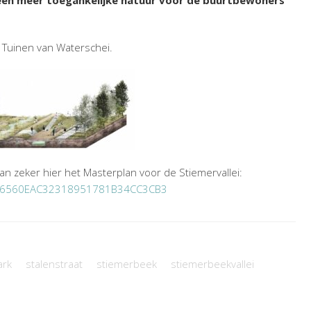
een meer toegankelijke natuur voor de buurtbewoners
 Tuinen van Waterschei.
n zeker hier het Masterplan voor de Stiemervallei:
E9F46560EAC32318951781B34CC3CB3
ark
stalenstraat
stiemerbeek
stiemerbeekvallei