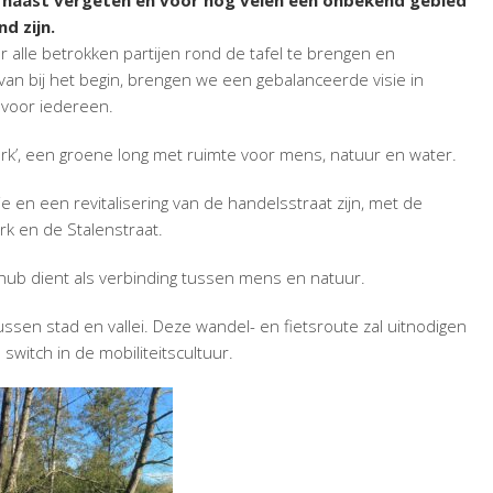
 haast vergeten en voor nog velen een onbekend gebied
d zijn.
or alle betrokken partijen rond de tafel te brengen en
n bij het begin, brengen we een gebalanceerde visie in
 voor iedereen.
park’, een groene long met ruimte voor mens, natuur en water.
ie en een revitalisering van de handelsstraat zijn, met de
rk en de Stalenstraat.
hub dient als verbinding tussen mens en natuur.
 tussen stad en vallei. Deze wandel- en fietsroute zal uitnodigen
 switch in de mobiliteitscultuur.