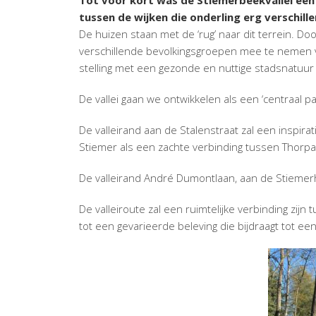
Tot voor kort was de Stiemerbeekvallei een
tussen de wijken die onderling erg verschillen
De huizen staan met de ‘rug’ naar dit terrein. Do
verschillende bevolkingsgroepen mee te nemen va
stelling met een gezonde en nuttige stadsnatuur
De vallei gaan we ontwikkelen als een ‘centraal 
De valleirand aan de Stalenstraat zal een inspirat
Stiemer als een zachte verbinding tussen Thorpa
De valleirand André Dumontlaan, aan de Stiemer
De valleiroute zal een ruimtelijke verbinding zijn
tot een gevarieerde beleving die bijdraagt tot een