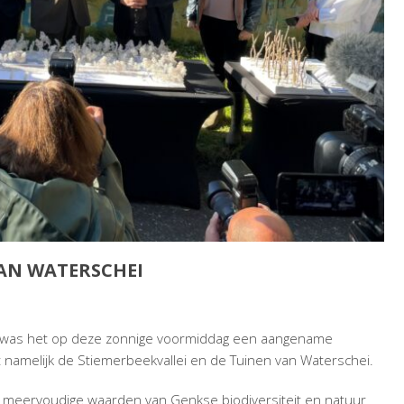
AN WATERSCHEI
R
G
 was het op deze zonnige voormiddag een aangename
EK
t namelijk de Stiemerbeekvallei en de Tuinen van Waterschei.
e meervoudige waarden van Genkse biodiversiteit en natuur