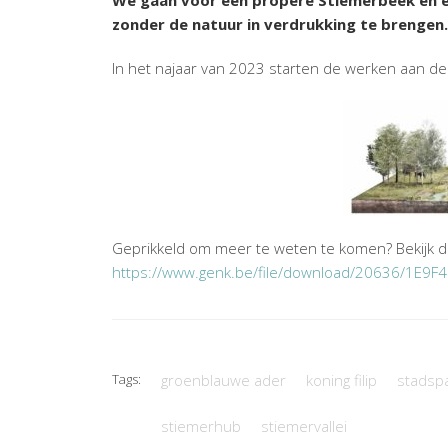
We gaan voor een propere Stiemerbeek en 
zonder de natuur in verdrukking te brengen.
In het najaar van 2023 starten de werken aan de
Geprikkeld om meer te weten te komen? Bekijk da
https://www.genk.be/file/download/20636/1
Tags:
groenblauwe ader
koning filip
stadsp
stiemerhub
stiemervallei