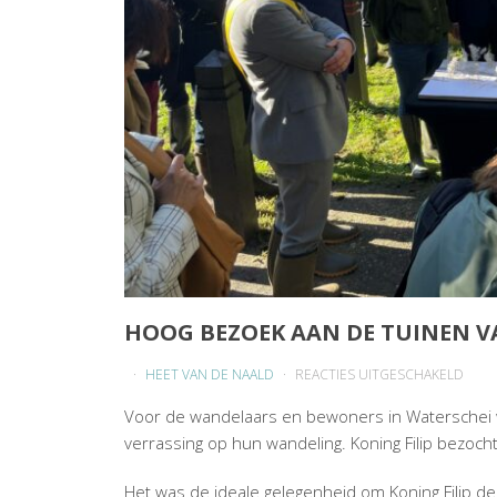
HOOG BEZOEK AAN DE TUINEN V
VOO
HEET VAN DE NAALD
REACTIES UITGESCHAKELD
HOO
Voor de wandelaars en bewoners in Waterschei
BEZO
verrassing op hun wandeling. Koning Filip bezoch
AAN
DE
Het was de ideale gelegenheid om Koning Filip d