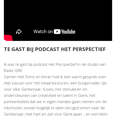
TE GAST BIJ PODCAST HET PERSPECTIEF
Ik was te gast bij podcast Het Perspectief in de studio van
Radio GRK.
Samen met Emre en Imran had ik een warm gesprek over
mijn passie voor het lokaal besturen, een burgervader zijn
voor elke Genkenaar, fusies, het stimuleren en
ondersteunen van creativiteit en talent in Genk, het
parkeerbeleid dat we in eigen handen gaan nemen om de
inkomsten zoveel mogelijk te laten terugstromen naar de
Genkenaar, met hart en ziel voor Genk gaan… en een klein