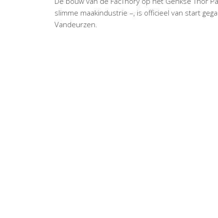
De bouw van de FacThory op het Genkse Thor Par
slimme maakindustrie –, is officieel van start g
Vandeurzen.