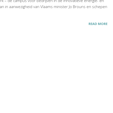
k – de campus voor bedrijven in de innovatieve energie- en
egaan in aanwezigheid van Vlaams minister Jo Brouns en schepen
READ MORE