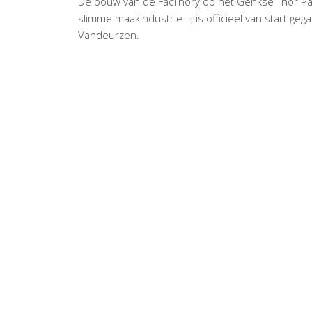
De bouw van de FacThory op het Genkse Thor Par
slimme maakindustrie –, is officieel van start g
Vandeurzen.