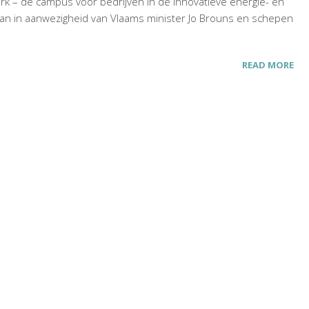
k – de campus voor bedrijven in de innovatieve energie- en
egaan in aanwezigheid van Vlaams minister Jo Brouns en schepen
READ MORE