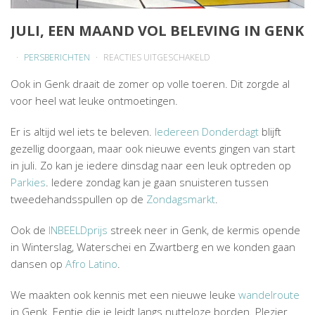
JULI, EEN MAAND VOL BELEVING IN GENK
VOOR
PERSBERICHTEN
REACTIES UITGESCHAKELD
JULI,
Ook in Genk draait de zomer op volle toeren. Dit zorgde al
EEN
voor heel wat leuke ontmoetingen.
MAAND
VOL
Er is altijd wel iets te beleven.
Iedereen Donderdagt
blijft
BELEVING
gezellig doorgaan, maar ook nieuwe events gingen van start
IN
in juli. Zo kan je iedere dinsdag naar een leuk optreden op
GENK
Parkies
. Iedere zondag kan je gaan snuisteren tussen
tweedehandsspullen op de
Zondagsmarkt
.
Ook de
INBEELDprijs
streek neer in Genk, de kermis opende
in Winterslag, Waterschei en Zwartberg en we konden gaan
dansen op
Afro Latino
.
We maakten ook kennis met een nieuwe leuke
wandelroute
in Genk. Eentje die je leidt langs nutteloze borden. Plezier