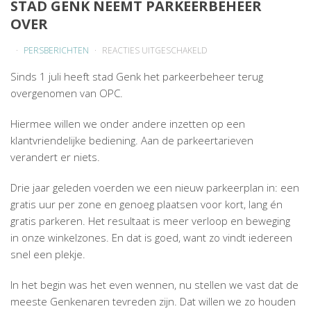
STAD GENK NEEMT PARKEERBEHEER
OVER
VOOR
PERSBERICHTEN
REACTIES UITGESCHAKELD
STAD
Sinds 1 juli heeft stad Genk het parkeerbeheer terug
GENK
overgenomen van OPC.
NEEMT
PARKEERBEHEER
Hiermee willen we onder andere inzetten op een
OVER
klantvriendelijke bediening. Aan de parkeertarieven
verandert er niets.
Drie jaar geleden voerden we een nieuw parkeerplan in: een
gratis uur per zone en genoeg plaatsen voor kort, lang én
gratis parkeren. Het resultaat is meer verloop en beweging
in onze winkelzones. En dat is goed, want zo vindt iedereen
snel een plekje.
In het begin was het even wennen, nu stellen we vast dat de
meeste Genkenaren tevreden zijn. Dat willen we zo houden