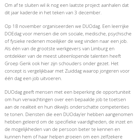
Om af te sluiten wil ik nog een laatste project aanhalen dat
dit jaar kaderde in het teken van 3 december.
Op 18 november organiseerden we DUOdag. Een leerrijke
DOEdag voor mensen die om sociale, medische, psychische
of fysieke redenen moeilijker de weg vinden naar een job.
Als één van de grootste werkgevers van Limburg en
ontdekker van de meest uiteenlopende talenten heeft
Groep Genk ook hier zijn schouders onder gezet. Het
concept is vergelijkbaar met Zuiddag waarop jongeren voor
één dag een job uitvoeren.
DUOdag geeft mensen met een beperking de opportuniteit
om hun verwachtingen over een bepaalde job te toetsen
aan de realiteit en hun dikwijls onderschatte competenties
te tonen. Diensten die een DUOday’er hebben aangenomen
hebben geleerd om de specifieke vaardigheden, de inzet en
de mogelijkheden van de persoon beter te kennen en
kunnen hem of haar helpen groeien om een zelfzekere