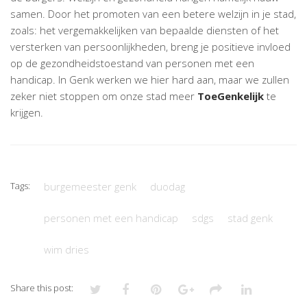
samen. Door het promoten van een betere welzijn in je stad,
zoals: het vergemakkelijken van bepaalde diensten of het
versterken van persoonlijkheden, breng je positieve invloed
op de gezondheidstoestand van personen met een
handicap. In Genk werken we hier hard aan, maar we zullen
zeker niet stoppen om onze stad meer
ToeGenkelijk
te
krijgen.
Tags:
burgemeester genk
duodag
personen met een handicap
sdgs
stad genk
wim dries
Share this post: