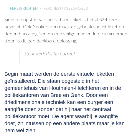
VOOR
PERSBERICHTEN
REACTIES UITGESCHAKELD
VEILIG
Sinds de opstart van het virtueel loket is het al 524 keer
GENK
bezocht. Ook Genkenaren maakten gebruik van dit loket en
–
deden hun aangiften op een veilige manier.
In deze vreemde
VIRTUELE
tijden is dit een dankbare oplossing.
LOKETTEN
POLITIE
Sterk werk Politie Carma!
CARMA
Begin maart werden de eerste virtuele loketten
geïnstalleerd. Die staan opgesteld in het
gemeentehuis van Houthalen-Helchteren en in de
politiekantoren van Bree en Genk. Door een
driedimensionale techniek kan een burger een
aangifte doen zonder dat hij naar het centraal
politiekantoor moet. De agent waarbij je aangifte
doet, zit intussen op een andere plaats maar je kan
hem wel zien.