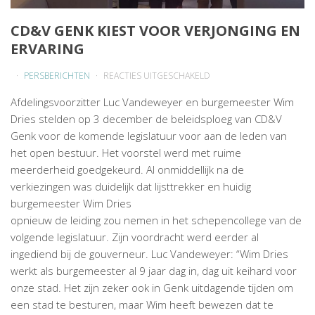
CD&V GENK KIEST VOOR VERJONGING EN
ERVARING
VOOR
PERSBERICHTEN
REACTIES UITGESCHAKELD
CD&V
Afdelingsvoorzitter Luc Vandeweyer en burgemeester Wim
GENK
Dries stelden op 3 december de beleidsploeg van CD&V
KIEST
Genk voor de komende legislatuur voor aan de leden van
VOOR
het open bestuur. Het voorstel werd met ruime
VERJONGING
meerderheid goedgekeurd. Al onmiddellijk na de
EN
verkiezingen was duidelijk dat lijsttrekker en huidig
ERVARING
burgemeester Wim Dries
opnieuw de leiding zou nemen in het schepencollege van de
volgende legislatuur. Zijn voordracht werd eerder al
ingediend bij de gouverneur. Luc Vandeweyer: “Wim Dries
werkt als burgemeester al 9 jaar dag in, dag uit keihard voor
onze stad. Het zijn zeker ook in Genk uitdagende tijden om
een stad te besturen, maar Wim heeft bewezen dat te