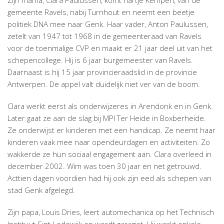
Zijn mama, Clara Paulussen, komt hartje Kempen, van de
gemeente Ravels, nabij Turnhout en neemt een beetje
politiek DNA mee naar Genk. Haar vader, Anton Paulussen,
zetelt van 1947 tot 1968 in de gemeenteraad van Ravels
voor de toenmalige CVP en maakt er 21 jaar deel uit van het
schepencollege. Hij is 6 jaar burgemeester van Ravels.
Daarnaast is hij 15 jaar provincieraadslid in de provincie
Antwerpen. De appel valt duidelijk niet ver van de boom.
Clara werkt eerst als onderwijzeres in Arendonk en in Genk.
Later gaat ze aan de slag bij MPI Ter Heide in Boxberheide.
Ze onderwijst er kinderen met een handicap. Ze neemt haar
kinderen vaak mee naar opendeurdagen en activiteiten. Zo
wakkerde ze hun sociaal engagement aan. Clara overleed in
december 2002. Wim was toen 30 jaar en net getrouwd.
Acttien dagen voordien had hij ook zijn eed als schepen van
stad Genk afgelegd.
Zijn papa, Louis Dries, leert automechanica op het Technisch