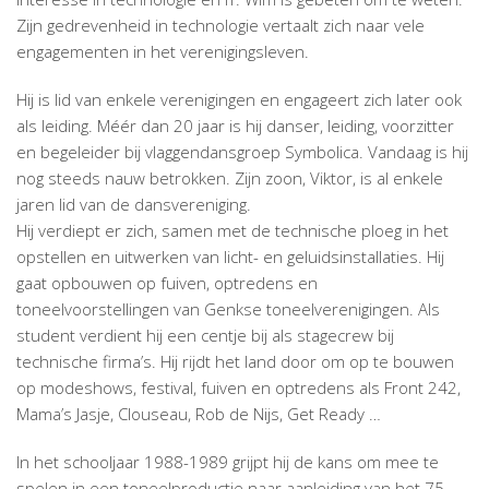
Zijn gedrevenheid in technologie vertaalt zich naar vele
engagementen in het verenigingsleven.
Hij is lid van enkele verenigingen en engageert zich later ook
als leiding. Méér dan 20 jaar is hij danser, leiding, voorzitter
en begeleider bij vlaggendansgroep Symbolica. Vandaag is hij
nog steeds nauw betrokken. Zijn zoon, Viktor, is al enkele
jaren lid van de dansvereniging.
Hij verdiept er zich, samen met de technische ploeg in het
opstellen en uitwerken van licht- en geluidsinstallaties. Hij
gaat opbouwen op fuiven, optredens en
toneelvoorstellingen van Genkse toneelverenigingen. Als
student verdient hij een centje bij als stagecrew bij
technische firma’s. Hij rijdt het land door om op te bouwen
op modeshows, festival, fuiven en optredens als Front 242,
Mama’s Jasje, Clouseau, Rob de Nijs, Get Ready …
In het schooljaar 1988-1989 grijpt hij de kans om mee te
spelen in een toneelproductie naar aanleiding van het 75-