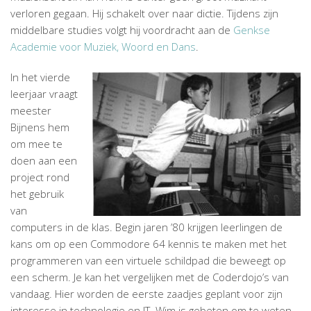
verloren gegaan. Hij schakelt over naar dictie. Tijdens zijn
middelbare studies volgt hij voordracht aan de
Genkse
Academie voor Muziek, Woord en Dans
.
In het vierde
leerjaar vraagt
meester
Bijnens hem
om mee te
doen aan een
project rond
het gebruik
van
computers in de klas. Begin jaren ’80 krijgen leerlingen de
kans om op een Commodore 64 kennis te maken met het
programmeren van een virtuele schildpad die beweegt op
een scherm. Je kan het vergelijken met de Coderdojo’s van
vandaag. Hier worden de eerste zaadjes geplant voor zijn
interesse in technologie en IT. Wim is gebeten om te weten.