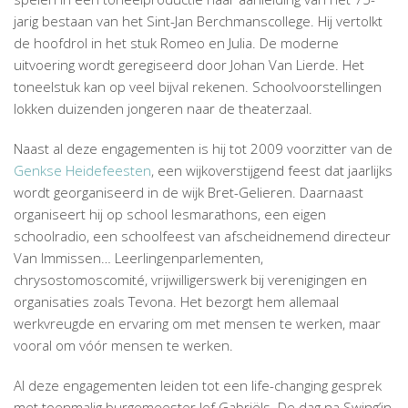
jarig bestaan van het Sint-Jan Berchmanscollege. Hij vertolkt
de hoofdrol in het stuk Romeo en Julia. De moderne
uitvoering wordt geregiseerd door Johan Van Lierde. Het
toneelstuk kan op veel bijval rekenen. Schoolvoorstellingen
lokken duizenden jongeren naar de theaterzaal.
Naast al deze engagementen is hij tot 2009 voorzitter van de
Genkse Heidefeesten
, een wijkoverstijgend feest dat jaarlijks
wordt georganiseerd in de wijk Bret-Gelieren. Daarnaast
organiseert hij op school lesmarathons, een eigen
schoolradio, een schoolfeest van afscheidnemend directeur
Van Immissen… Leerlingenparlementen,
chrysostomoscomité, vrijwilligerswerk bij verenigingen en
organisaties zoals Tevona. Het bezorgt hem allemaal
werkvreugde en ervaring om met mensen te werken, maar
vooral om vóór mensen te werken.
Al deze engagementen leiden tot een life-changing gesprek
met toenmalig burgemeester Jef Gabriëls. De dag na Swing’in