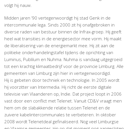
volgt hij nauw.
Midden jaren ’90 vertegenwoordigt hij stad Genk in de
intercommunale Iega. Sinds 2000 zit hij onafgebroken in
diverse raden van bestuur binnen de Infrax-groep. Hij geeft
heel wat transities in de energiesector mee vorm. Hij maakt
de liberalisering van de energiemarkt mee. Hij zit aan de
politieke onderhandelingstafel tijdens de oprichting van
Luminus, Publilum en Nuhma. Nuhma is vandaag uitgegroeid
tot een krachtig klimaatbedrijf voor de provincie Limburg. Alle
gemeenten van Limburg zijn hier in vertegenwoordigd.
Hij is gebeten door techniek en technologie. In 2005 wordt
hij voorzitter van Intermedia. Hij richt de eerste digitale
televisie van Vlaanderen op, Indie. Dat project loopt in 2006
vast door een conflict met Telenet. Vanuit CD&V vraagt men
hem om de slabakkende relatie tussen Telenet en de
zuivere kabelintercommunales te verbeteren. In oktober
2008 wordt Telenetdeal gefinaliseerd. Nog veel Limburgse
en Vlaamse gemeentes zijn op dat moment nog aangesloten