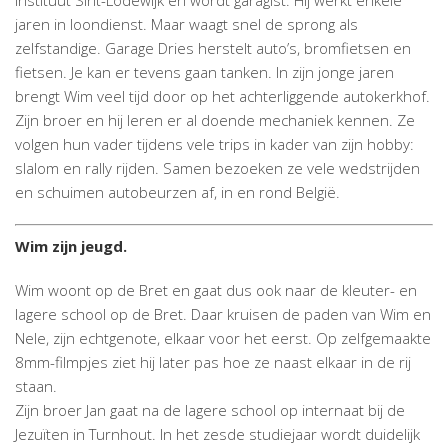
Instituut Sint-Lodewijk en wordt garagist. Hij werkt enkele
jaren in loondienst. Maar waagt snel de sprong als
zelfstandige. Garage Dries herstelt auto’s, bromfietsen en
fietsen. Je kan er tevens gaan tanken. In zijn jonge jaren
brengt Wim veel tijd door op het achterliggende autokerkhof.
Zijn broer en hij leren er al doende mechaniek kennen. Ze
volgen hun vader tijdens vele trips in kader van zijn hobby:
slalom en rally rijden. Samen bezoeken ze vele wedstrijden
en schuimen autobeurzen af, in en rond België.
Wim zijn jeugd.
Wim woont op de Bret en gaat dus ook naar de kleuter- en
lagere school op de Bret. Daar kruisen de paden van Wim en
Nele, zijn echtgenote, elkaar voor het eerst. Op zelfgemaakte
8mm-filmpjes ziet hij later pas hoe ze naast elkaar in de rij
staan.
Zijn broer Jan gaat na de lagere school op internaat bij de
Jezuïten in Turnhout. In het zesde studiejaar wordt duidelijk