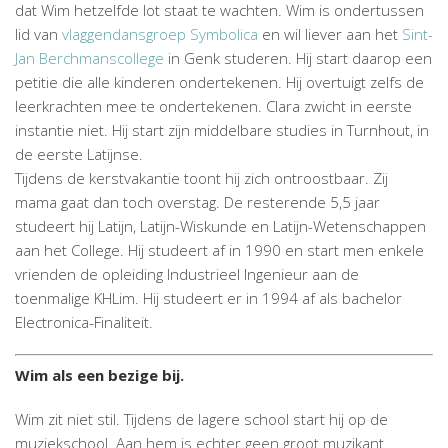
dat Wim hetzelfde lot staat te wachten. Wim is ondertussen
lid van
vlaggendansgroep Symbolica
en wil liever aan het
Sint-
Jan Berchmanscollege
in Genk studeren. Hij start daarop een
petitie die alle kinderen ondertekenen. Hij overtuigt zelfs de
leerkrachten mee te ondertekenen. Clara zwicht in eerste
instantie niet. Hij start zijn middelbare studies in Turnhout, in
de eerste Latijnse.
Tijdens de kerstvakantie toont hij zich ontroostbaar. Zij
mama gaat dan toch overstag. De resterende 5,5 jaar
studeert hij Latijn, Latijn-Wiskunde en Latijn-Wetenschappen
aan het College. Hij studeert af in 1990 en start men enkele
vrienden de opleiding Industrieel Ingenieur aan de
toenmalige KHLim. Hij studeert er in 1994 af als bachelor
Electronica-Finaliteit.
Wim als een bezige bij.
Wim zit niet stil. Tijdens de lagere school start hij op de
muziekschool. Aan hem is echter geen groot muzikant