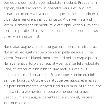
Donec tincidunt justo eget vulputate tincidunt. Praesent mi
sapien, sagittis ac lorem ut, pharetra varius ex. Aliquam
ornare, enim eu viverra aliquet, neque justo commodo erat,
bibendum hendrerit nisi dui id justo. Proin vel magna id
lorem ullamcorper elementum id et turpis. Vestibulum arcu
tortor, imperdiet id nisl sit amet, commodo interdum purus.
Etiam vitae sagittis nisl.
Nunc vitae augue volutpat, congue erat non, pharetra erat.
Nullam et leo eget neque bibendum pellentesque ut nec
lorem. Phasellus blandit metus vel nisl pellentesque porta.
Nam venenatis, turpis eu feugiat viverra, ante felis vulputate
urna, at interdum nibh nibh feugiat metus. Cras quis
molestie enim, id ornare est. Fusce lobortis enim eu nibh
semper lobortis. Orci varius natoque penatibus et magnis
dis parturient montes, nascetur ridiculus mus. Nulla posuere
massa nisi, a elementum massa elementum sit amet.
Vestibulum eros augue, pellentesque a urna et, placerat
interdum odio.